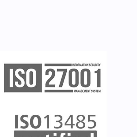
Εγγραφή νοσηλευτή
Εγγραφή χρήστη
Ζητείστε επίδειξη (demo)