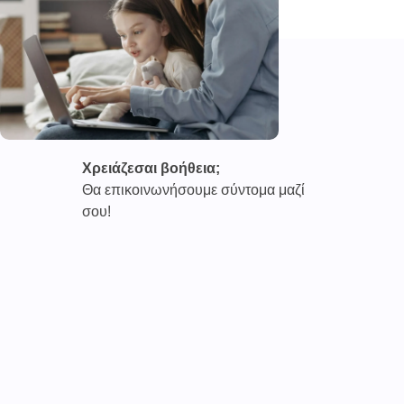
Χρειάζεσαι βοήθεια;
Θα επικοινωνήσουμε σύντομα μαζί
σου!
Καινοτόμες συνδρομητικές υπηρεσίες τηλεϊατρικής απο
την εταιρεία
CAREPOI ™
Ι.Κ.Ε Γ.Ε.Μ.Η : 176484516000
Επικοινωνία 2103005158
Το
TELECARE®
αποτελεί κατοχυρωμένο εμπορικό
σήμα
της εταιρείας. (AN 019157365)
Απαγορεύεται α
υστηρά
η χρήση του χωρίς