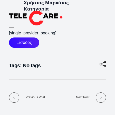
Χρήστος Μαρκάτος –
Κατηγορία
TELECARE
TELECARE | Ιατροί, νοσηλευτές & πραγματικές εξετάσεις σε λίγα λεπτά
[single_provider_booking]
Είσοδος
Tags: No tags
Previous Post
Next Post