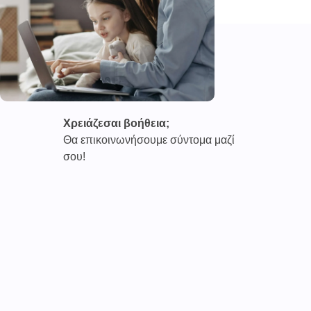
Χρειάζεσαι βοήθεια;
Θα επικοινωνήσουμε σύντομα μαζί
σου!
Καινοτόμες συνδρομητικές υπηρεσίες τηλεϊατρικής απο
την εταιρεία
CAREPOI ™
Ι.Κ.Ε Γ.Ε.Μ.Η : 176484516000
Επικοινωνία 2103005158
Το
TELECARE®
αποτελεί κατοχυρωμένο εμπορικό
σήμα
της εταιρείας. (AN 019157365)
Απαγορεύεται α
υστηρά
η χρήση του χωρίς