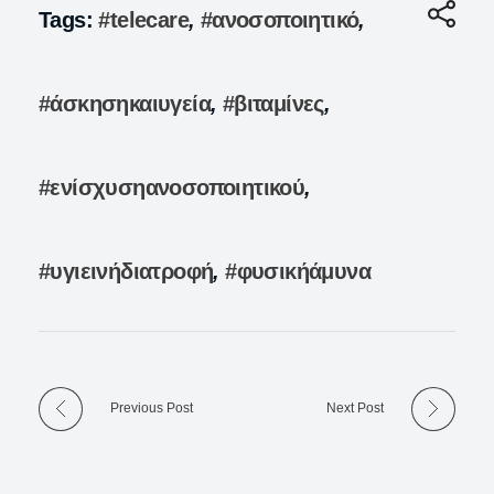
Tags:
#telecare
,
#ανοσοποιητικό
,
#άσκησηκαιυγεία
,
#βιταμίνες
,
#ενίσχυσηανοσοποιητικού
,
#υγιεινήδιατροφή
,
#φυσικήάμυνα
Previous Post
Next Post