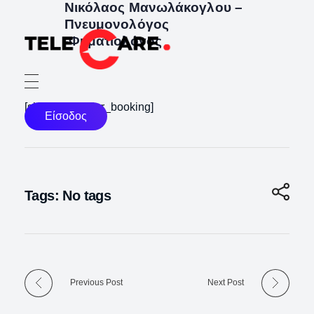
Νικόλαος Μανωλάκογλου –
Πνευμονολόγος
-Φυματιολόγος
TELECARE
TELECARE | Ιατροί, νοσηλευτές & πραγματικές εξετάσεις σε λίγα λεπτά
[single_provider_booking]
Είσοδος
Tags: No tags
Previous Post
Next Post