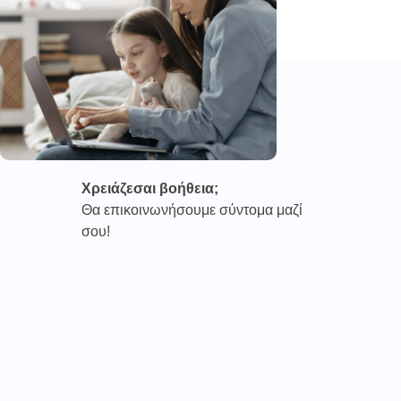
Χρειάζεσαι βοήθεια;
Θα επικοινωνήσουμε σύντομα μαζί
σου!
Καινοτόμες συνδρομητικές υπηρεσίες τηλεϊατρικής απο
την εταιρεία
CAREPOI ™
Ι.Κ.Ε Γ.Ε.Μ.Η : 176484516000
Επικοινωνία 2103005158
Το
TELECARE®
αποτελεί κατοχυρωμένο εμπορικό