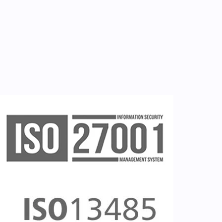
Εγγραφή νοσηλευτή
Εγγραφή χρήστη
Ζητείστε επίδειξη (demo)