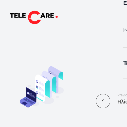
Ε
TELECARE
TELECARE | Ιατροί, νοσηλευτές & πραγματικές εξετάσεις σε λίγα λεπτά
[
T
Previ