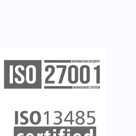
Εγγραφή νοσηλευτή
Εγγραφή χρήστη
Ζητείστε επίδειξη (demo)