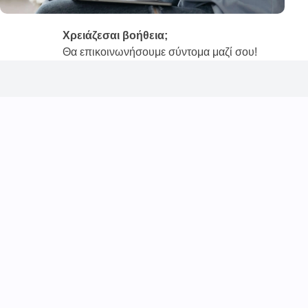
Χρειάζεσαι βοήθεια;
Θα επικοινωνήσουμε σύντομα μαζί σου!
Καινοτόμες συνδρομητικές υπηρεσίες τηλεϊατρικής απο την
Ι.Κ.Ε Γ.Ε.Μ.Η : 176484516000