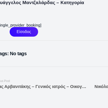
υάγγελος Μαντζαλάρδας – Κατηγορία
single_provider_booking]
Είσοδος
ags: No tags
ous Post
Ηλίας Αρβανιτάκης – Γενικός ιατρός – Οικογενειακός ιατρός