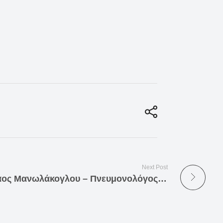
Next Post
Νικόλαος Μανωλάκογλου – Πνευμονολόγος -Φυματιολόγος