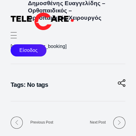
Δημοσθένης Ευαγγελίδης –
Ορθοπαιδικός –
Ορθοπαιδικός Χειρουργός
TELECARE
TELECARE | Ιατροί, νοσηλευτές & πραγματικές εξετάσεις σε λίγα λεπτά
[single_provider_booking]
Είσοδος
Tags: No tags
Previous Post
Next Post