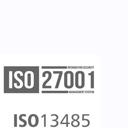
Εγγραφή νοσηλευτή
Εγγραφή χρήστη
Ζητείστε επίδειξη (demo)