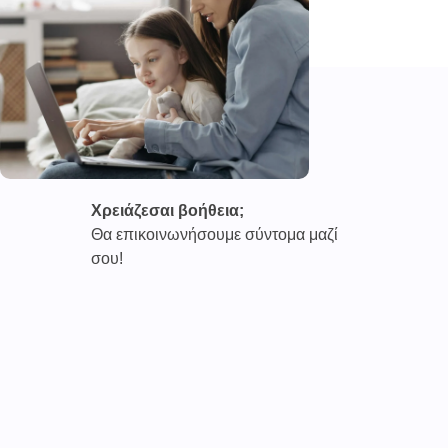
Χρειάζεσαι βοήθεια;
Θα επικοινωνήσουμε σύντομα μαζί
σου!
Καινοτόμες συνδρομητικές υπηρεσίες τηλεϊατρικής απο
την εταιρεία
CAREPOI ™
Ι.Κ.Ε Γ.Ε.Μ.Η : 176484516000
Επικοινωνία 2103005158
Το
TELECARE®
αποτελεί κατοχυρωμένο εμπορικό