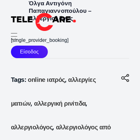
Όλγα Αντιγόνη
Παπαγιαννοπούλου –
Αλλεργιολόγος
TELECARE
TELECARE | Ιατροί, νοσηλευτές & πραγματικές εξετάσεις σε λίγα λεπτά
[single_provider_booking]
Είσοδος
Tags:
online ιατρός
,
αλλεργίες
ματιών
,
αλλεργική ρινίτιδα
,
αλλεργιολόγος
,
αλλεργιολόγος από