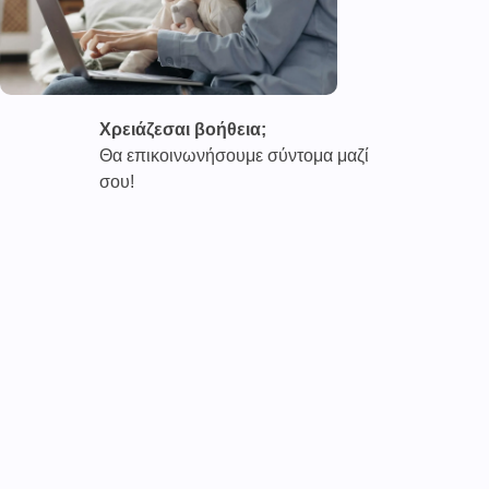
Χρειάζεσαι βοήθεια;
Θα επικοινωνήσουμε σύντομα μαζί
σου!
Καινοτόμες συνδρομητικές υπηρεσίες τηλεϊατρικής απο
την εταιρεία
CAREPOI ™
Ι.Κ.Ε Γ.Ε.Μ.Η : 176484516000
Επικοινωνία 2103005158
Το
TELECARE®
αποτελεί κατοχυρωμένο εμπορικό
σήμα
της εταιρείας. (AN 019157365)
Απαγορεύεται α
υστηρά
η χρήση του χωρίς
προηγούμενη έγγραφη άδεια της
CAREPOI
.