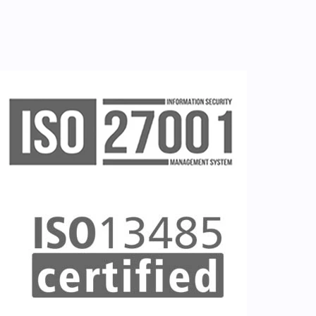
Ζητείστε επίδειξη (demo)