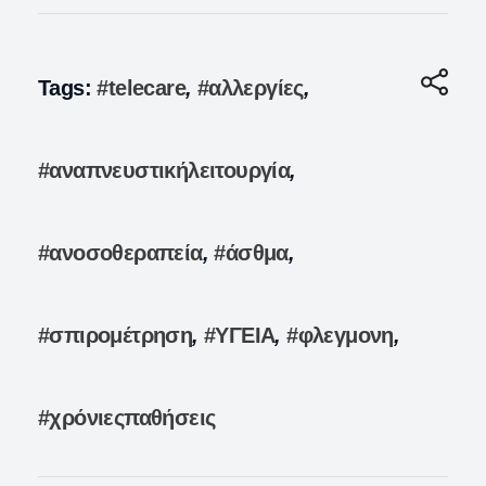
Tags:
#telecare
,
#αλλεργίες
,
#αναπνευστικήλειτουργία
,
#ανοσοθεραπεία
,
#άσθμα
,
#σπιρομέτρηση
,
#ΥΓΕΙΑ
,
#φλεγμονη
,
#χρόνιεςπαθήσεις